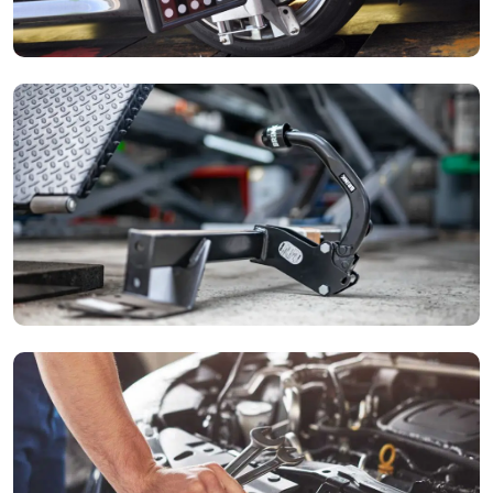
Auto uitlijnen
Trekt uw auto naar één kant of slijten de banden scheef af?
Met onze moderne apparatuur lijnen we uw auto perfect uit
voor een betere wegligging.
Trekhaak montage
Uw auto uitbreiden met een trekhaak voor de caravan of
fietsendrager? Wij monteren vaste of afneembare trekhaken
inclusief vakkundige bekabeling.