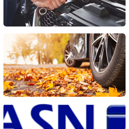
Reparaties
Heeft uw auto een technisch defect of brandt er een
storingslampje? Onze monteurs lossen het op, van kleine
reparaties tot motorrevisies.
Seizoenscheck
Ga goed voorbereid de zomer of winter in. Wij controleren uw
accu, vloeistoffen, verlichting en banden voor een zorgeloze
rit.