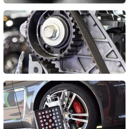
Remmen Service en Reparatie
Veiligheid staat voorop. Wij controleren en vervangen
remschijven en remblokken met hoogwaardige onderdelen.
Distributie/ketting vervangen
Een cruciale klus. Wij vervangen uw distributie/ketting tijdig om
kostbare motorschade te voorkomen. Vakmanschap waar u
op kunt vertrouwen.