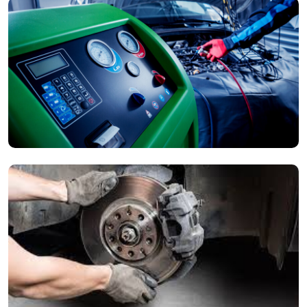
Banden & Service
Van bandenwissel (zomer/winter) tot het vervangen van
versleten banden. Wij adviseren u over de beste banden voor
uw rijstijl.
Airco Service
Voorkom nare geurtjes en defecten. Wij vullen het koelmiddel
bij en reinigen het systeem voor een fris klimaat in uw auto.