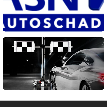
ASN Schadeherstel
Plaatwerk- of lakschade? Wij herstellen schade vakkundig via
het ASN-netwerk, zodat uw auto weer in originele staat
terugkeert.
Adas kalibratie
Optimale veiligheid. Wij kalibreren uw ADAS-systemen